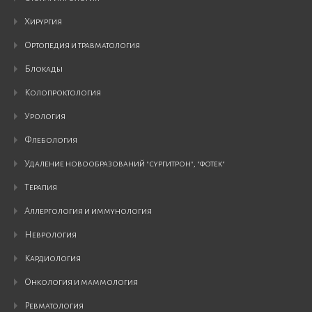
хирургия
ортопедия и травматология
блокады
колопроктология
урология
флебология
удаление новообразований "сургитрон", "фотек"
терапия
аллергология и иммунология
неврология
кардиология
онкология и маммология
ревматология