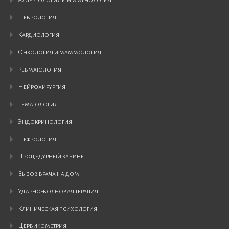
аллергология и иммунология
неврология
кардиология
онкология и маммология
ревматология
нейрохирургия
гематология
эндокринология
нефрология
процедурный кабинет
вызов врача на дом
ударно-волновая терапия
клиническая психология
цервикометрия