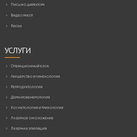
Письмо ди⁠ректору
Видео работ
Риски
УСЛУГИ
операционный блок
акушерство и гинекология
репродуктология
дерматовенерология
косметология и трихология
лазерное омоложение
лазерная эпиляция