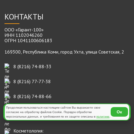
КОНТАКТЫ
ООО «Гарант-100»
ИНН 1102046260
ОГРН 1041100606183
169300, Республика Коми, город Ухта, улица Советская, 2
8 (8216) 74-88-33
8 (8216) 77-77-38
8 (8216) 74-88-66
Продолжая пользоваться настоящим сайтом Вы выражаете свое
Лаборатория анализов:
Ок
согласие на обработку файлов Cookie. Порядок обработки
8 (8216) 78-55-00
персональных данных, и требования по их защите описаны в
политике
.
Косметология: