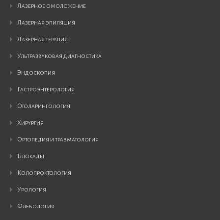
лазерное омоложение
лазерная эпиляция
лазерная терапия
ультразвуковая диагностика
эндоскопия
гастроэнтерология
отоларингология
хирургия
ортопедия и травматология
блокады
колопроктология
урология
флебология