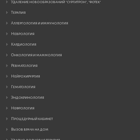
удаление новообразований "сургитрон", "фотек"
терапия
аллергология и иммунология
неврология
кардиология
онкология и маммология
ревматология
нейрохирургия
гематология
эндокринология
нефрология
процедурный кабинет
вызов врача на дом