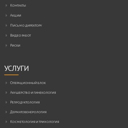
Контакты
Акции
Письмо ди⁠ректору
Видео работ
Риски
УСЛУГИ
операционный блок
акушерство и гинекология
репродуктология
дерматовенерология
косметология и трихология